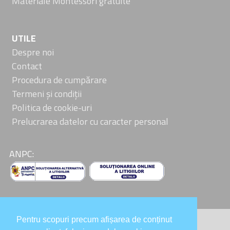
Materiale Montessori gratuite
UTILE
Despre noi
Contact
Procedura de cumpărare
Termeni și condiții
Politica de cookie-uri
Prelucrarea datelor cu caracter personal
ANPC:
Pentru scopuri precum afișarea de conținut
Colaboratori: