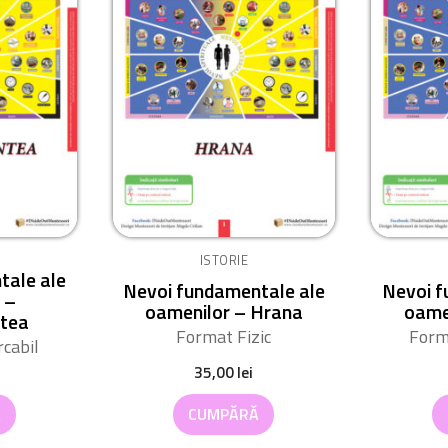
ISTORIE
tale ale
Nevoi fundamentale ale
Nevoi f
 –
oamenilor – Hrana
oame
tea
Format Fizic
Form
cabil
35,00
lei
Ă
CUMPĂRĂ