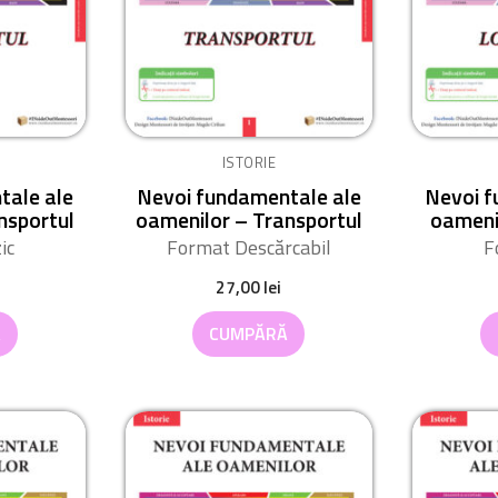
ISTORIE
tale ale
Nevoi fundamentale ale
Nevoi f
nsportul
oamenilor – Transportul
oameni
ic
Format Descărcabil
F
27,00
lei
Ă
CUMPĂRĂ