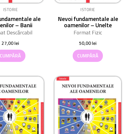
ISTORIE
ISTORIE
undamentale ale
Nevoi fundamentale ale
nilor – Banii
oamenilor – Unelte
at Descărcabil
Format Fizic
27,00
lei
50,00
lei
CUMPĂRĂ
CUMPĂRĂ