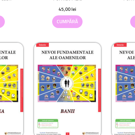
45,00
lei
Ă
CUMPĂRĂ