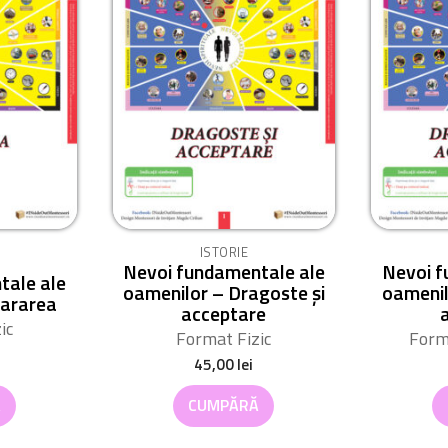
ISTORIE
Nevoi fundamentale ale
Nevoi f
tale ale
oamenilor – Dragoste și
oamenil
pararea
acceptare
ic
Format Fizic
Form
45,00
lei
Ă
CUMPĂRĂ