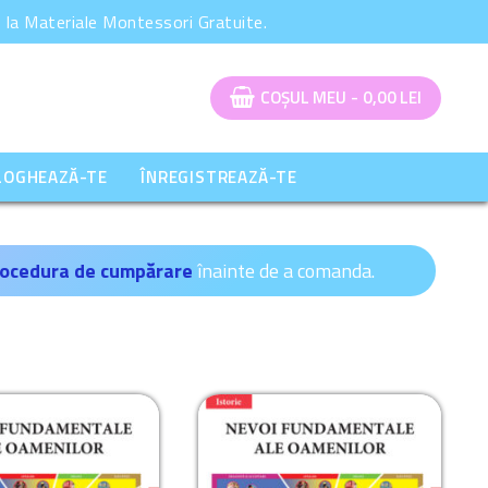
la Materiale Montessori Gratuite.
COȘUL MEU
-
0,00
LEI
LOGHEAZĂ-TE
ÎNREGISTREAZĂ-TE
ocedura de cumpărare
înainte de a comanda.