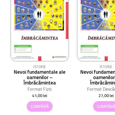
ISTORIE
ISTORIE
Nevoi fundamentale ale
Nevoi fundamen
oamenilor –
oamenilor
Îmbrăcămintea
Îmbrăcămin
Format Fizic
Format Descăr
41,00
lei
27,00
lei
CUMPĂRĂ
CUMPĂR