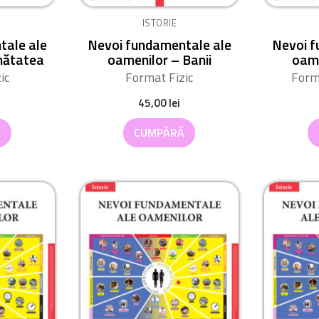
ISTORIE
tale ale
Nevoi fundamentale ale
Nevoi f
nătatea
oamenilor – Banii
oame
ic
Format Fizic
Form
45,00
lei
Ă
CUMPĂRĂ