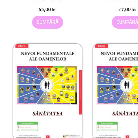
45,00
lei
27,00
lei
CUMPĂRĂ
CUMPĂR