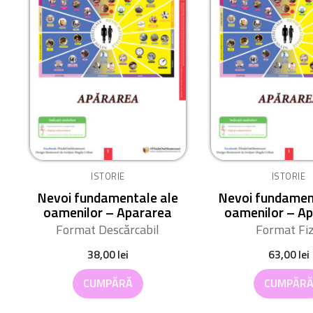
ISTORIE
ISTORIE
Nevoi fundamentale ale
Nevoi fundamen
oamenilor – Apararea
oamenilor – A
Format Descărcabil
Format Fiz
38,00
lei
63,00
lei
CUMPĂRĂ
CUMPĂR