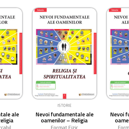
ISTORIE
tale ale
Nevoi fundamentale ale
Nevoi f
eligia
oamenilor – Religia
oamen
cabil
Format Fizic
Form