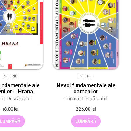
ISTORIE
ISTORIE
undamentale ale
Nevoi fundamentale ale
nilor – Hrana
oamenilor
at Descărcabil
Format Descărcabil
18,00
lei
225,00
lei
CUMPĂRĂ
CUMPĂRĂ