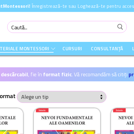
OutMontessori!
Înregistrează-te sau Loghează-te pentru acces 
Caută
după:
ATERIALE MONTESSORI
CURSURI
CONSULTANȚĂ
 descărcabil
, fie în
format fizic
. Vă recomandăm să citiți
pr
ormat