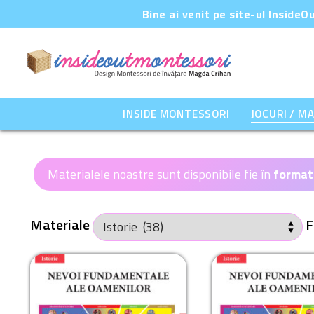
Sari
Bine ai venit pe site-ul Inside
la
conținut
INSIDE MONTESSORI
JOCURI / M
Materialele noastre sunt disponibile fie în
format
Materiale
F