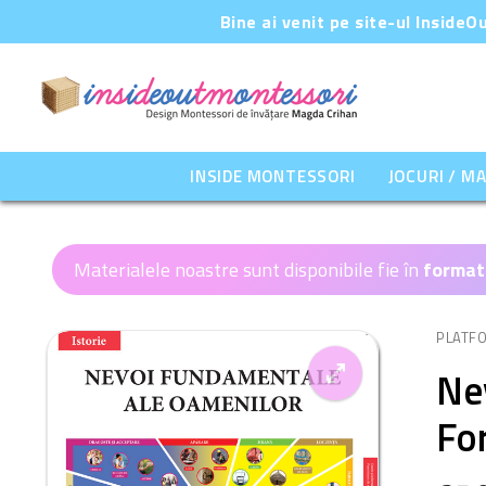
Sari
Bine ai venit pe site-ul Inside
la
conținut
INSIDE MONTESSORI
JOCURI / M
Materialele noastre sunt disponibile fie în
format
PLATF
Ne
Fo
🔍