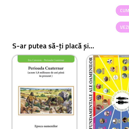
Canti
CUM
Nevoi
funda
VEZ
ale
oamen
S-ar putea să-ți placă și…
-
Trans