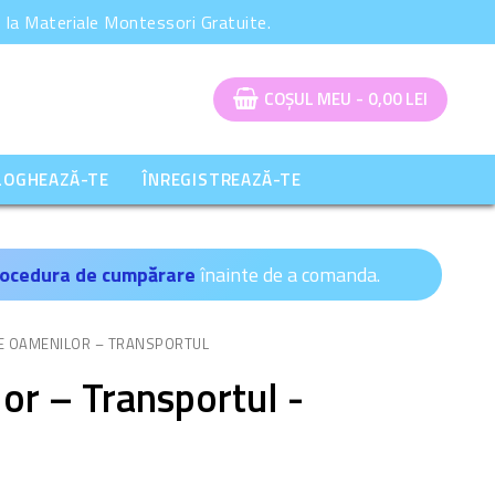
la Materiale Montessori Gratuite.
COȘUL MEU
-
0,00
LEI
LOGHEAZĂ-TE
ÎNREGISTREAZĂ-TE
ocedura de cumpărare
înainte de a comanda.
E OAMENILOR – TRANSPORTUL
or – Transportul -