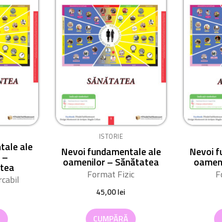
ISTORIE
tale ale
Nevoi fundamentale ale
Nevoi f
 –
oamenilor – Sănătatea
oameni
tea
Format Fizic
F
cabil
45,00
lei
Ă
CUMPĂRĂ