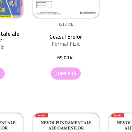
ISTORIE
tale ale
Ceasul Erelor
r
Format Fizic
ic
69,00
lei
Ă
CUMPĂRĂ