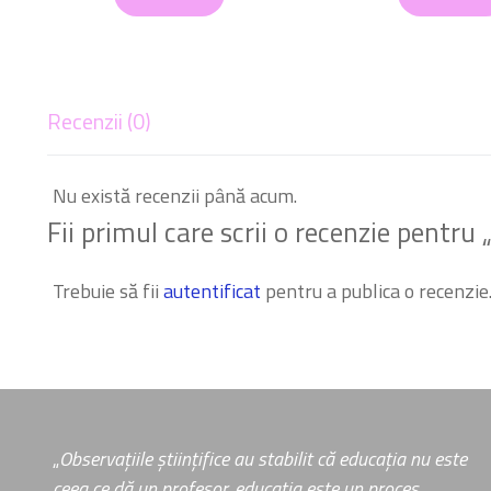
Recenzii (0)
Nu există recenzii până acum.
Fii primul care scrii o recenzie pent
Trebuie să fii
autentificat
pentru a publica o recenzie
„
Observațiile științifice au stabilit că educația nu este
ceea ce dă un profesor, educația este un proces