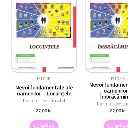
ISTORIE
ISTORIE
Nevoi fundamen
Nevoi fundamentale ale
oamenilor
oamenilor – Locuințele
Îmbrăcămin
Format Descărcabil
Format Descăr
27,00
lei
27,00
lei
CUMPĂRĂ
CUMPĂR