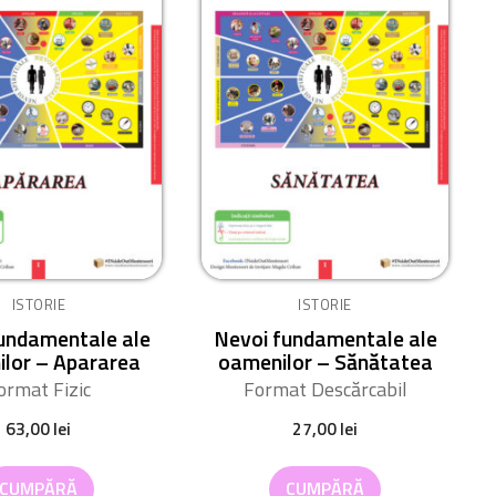
ISTORIE
ISTORIE
undamentale ale
Nevoi fundamentale ale
lor – Apararea
oamenilor – Sănătatea
ormat Fizic
Format Descărcabil
63,00
lei
27,00
lei
CUMPĂRĂ
CUMPĂRĂ