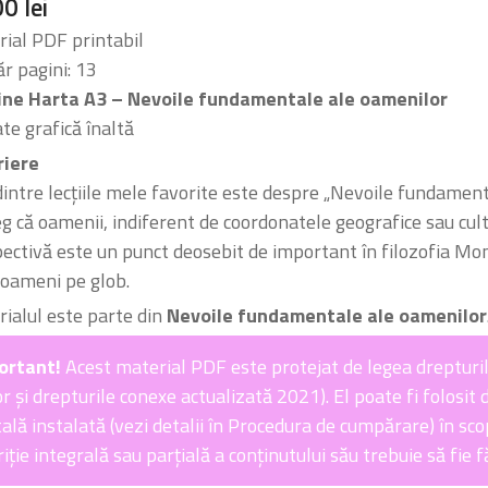
00
lei
ial PDF printabil
 pagini: 13
ine Harta A3 – Nevoile fundamentale ale oamenilor
ate grafică înaltă
riere
intre lecțiile mele favorite este despre „Nevoile fundamenta
eg că oamenii, indiferent de coordonatele geografice sau cult
ectivă este un punct deosebit de important în filozofia Mon
 oameni pe glob.
ialul este parte din
Nevoile fundamentale ale oamenilor
ortant!
Acest material PDF este protejat de legea drepturil
r și drepturile conexe actualizată 2021). El poate fi folosit d
tală instalată (vezi detalii în Procedura de cumpărare) în sco
iție integrală sau parțială a conținutului său trebuie să fie 