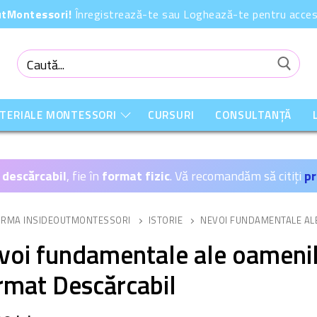
OutMontessori!
Înregistrează-te sau Loghează-te pentru acces 
Caută
după:
ATERIALE MONTESSORI
CURSURI
CONSULTANȚĂ
 descărcabil
, fie în
format fizic
. Vă recomandăm să citiți
pr
ORMA INSIDEOUTMONTESSORI
ISTORIE
NEVOI FUNDAMENTALE AL
voi fundamentale ale oamenil
rmat Descărcabil