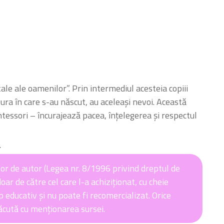
le ale oamenilor”. Prin intermediul acesteia copiii
ura în care s-au născut, au aceleași nevoi. Această
tessori – încurajează pacea, înțelegerea și respectul
.
or de autor (Legea nr. 8/1996 privind dreptul de
oar de către cel care l-a achiziționat, cu cheie
p educativ și nu poate fi recomercializat. Orice
făcută cu menționarea sursei.