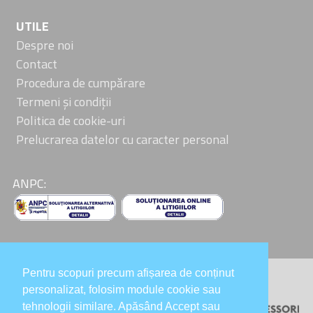
UTILE
Despre noi
Contact
Procedura de cumpărare
Termeni și condiții
Politica de cookie-uri
Prelucrarea datelor cu caracter personal
ANPC:
Pentru scopuri precum afișarea de conținut
Colaboratori:
personalizat, folosim module cookie sau
tehnologii similare. Apăsând Accept sau