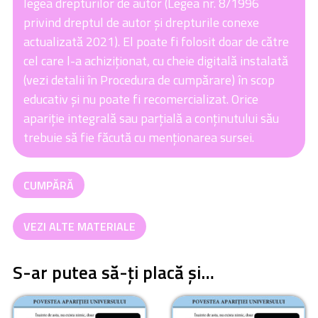
legea drepturilor de autor (Legea nr. 8/1996
privind dreptul de autor și drepturile conexe
actualizată 2021). El poate fi folosit doar de către
cel care l-a achiziționat, cu cheie digitală instalată
(vezi detalii în Procedura de cumpărare) în scop
educativ și nu poate fi recomercializat. Orice
apariție integrală sau parțială a conținutului său
trebuie să fie făcută cu menționarea sursei.
Cantitate
CUMPĂRĂ
Povestea
Omului
VEZI ALTE MATERIALE
S-ar putea să-ți placă și…