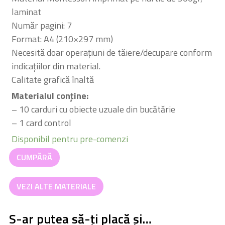
laminat
Număr pagini: 7
Format: A4 (210×297 mm)
Necesită doar operațiuni de tăiere/decupare conform
indicațiilor din material.
Calitate grafică înaltă
Materialul conține:
– 10 carduri cu obiecte uzuale din bucătărie
– 1 card control
Disponibil pentru pre-comenzi
Cantitate
CUMPĂRĂ
Bucătărie
(0-
VEZI ALTE MATERIALE
3
ani)
S-ar putea să-ți placă și…