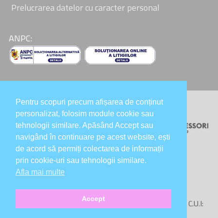
Prelucrarea datelor cu caracter personal
ANPC:
Pentru scopuri precum afișarea de conținut
Colaboratori:
personalizat, folosim module cookie sau
tehnologii similare. Apăsând Accept sau
navigând în continuare pe acest website, ești
de acord să permiți colectarea de informații
prin cookie-uri sau tehnologii similare.
Afla mai multe
Accept
Copyright © 2020-2026
InsideOutMontessori SRL
, C.U.I:
43198506, Reg. Com.: J40/13619/2020