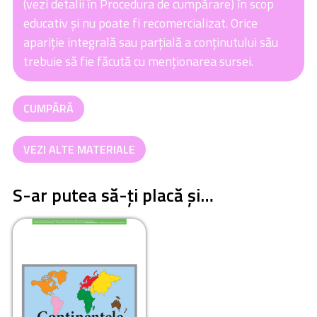
(vezi detalii în Procedura de cumpărare) în scop
educativ și nu poate fi recomercializat. Orice
apariție integrală sau parțială a conținutului său
trebuie să fie făcută cu menționarea sursei.
Cantitate
CUMPĂRĂ
Continentele
VEZI ALTE MATERIALE
S-ar putea să-ți placă și…