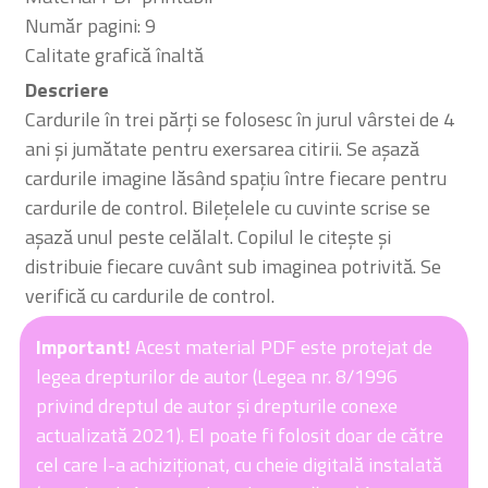
Număr pagini: 9
Calitate grafică înaltă
Descriere
Cardurile în trei părți se folosesc în jurul vârstei de 4
ani și jumătate pentru exersarea citirii. Se așază
cardurile imagine lăsând spațiu între fiecare pentru
cardurile de control. Bilețelele cu cuvinte scrise se
așază unul peste celălalt. Copilul le citește și
distribuie fiecare cuvânt sub imaginea potrivită. Se
verifică cu cardurile de control.
Important!
Acest material PDF este protejat de
legea drepturilor de autor (Legea nr. 8/1996
privind dreptul de autor și drepturile conexe
actualizată 2021). El poate fi folosit doar de către
cel care l-a achiziționat, cu cheie digitală instalată