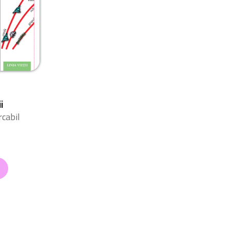
i
cabil
Ă