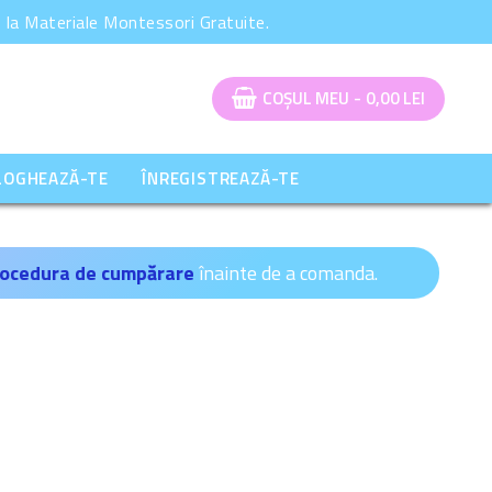
la Materiale Montessori Gratuite.
COȘUL MEU
-
0,00
LEI
LOGHEAZĂ-TE
ÎNREGISTREAZĂ-TE
ocedura de cumpărare
înainte de a comanda.