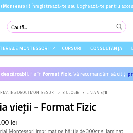
OutMontessori!
Înregistrează-te sau Loghează-te pentru acces 
Caută
după:
ATERIALE MONTESSORI
CURSURI
CONSULTANȚĂ
 descărcabil
, fie în
format fizic
. Vă recomandăm să citiți
pr
ORMA INSIDEOUTMONTESSORI
BIOLOGIE
LINIA VIEȚII
ia vieții - Format Fizic
,00
lei
ial Montessori imprimat pe hârtie de 300gr și laminat