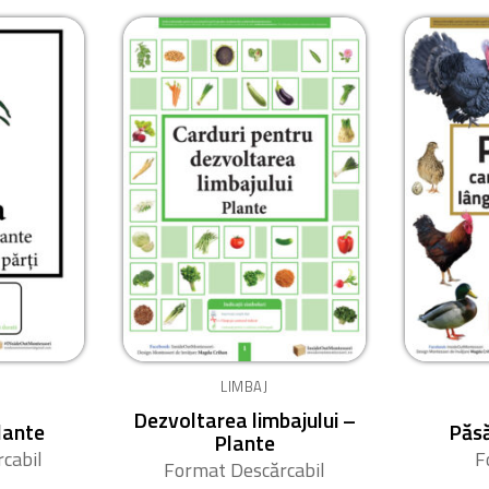
LIMBAJ
Dezvoltarea limbajului –
plante
Păsă
Plante
cabil
F
Format Descărcabil