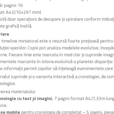
 pagini: 19
at: A4 (210×297 mm)
ită doar operațiuni de decupare și spiralare conform indicați
ate grafică înaltă.
riere
 timeline miniatural este o resursă foarte prețioasă pentru a
luției speciilor. Copiii pot analiza modelele evolutive, înc
ne. Fiecare linie este marcata în mod clar și cuprinde imag
mentele marcante în istoria evolutivă a planetei: dispariția tr
e informații permit copiilor să înțeleagă evenimentele care 
ialul cuprinde și o varianta interactivă a cronologiei, de co
eologice.
ierea materialului:
nologie cu text și imagini
, 7 pagini format A4 (1,33m lung
vire.
ese mobile
pentru cronologia de completat – 5 pagini, piese