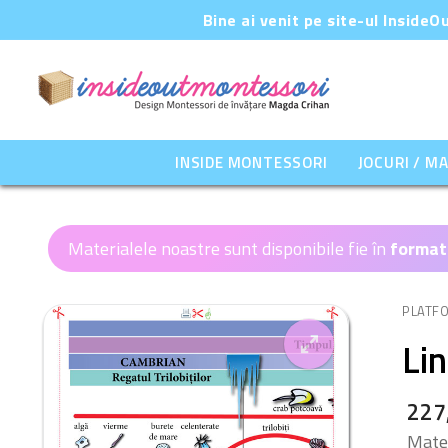
Sari
Bine ai venit pe site-ul Inside
la
conținut
INSIDE MONTESSORI
JOCURI / M
Materialele noastre sunt disponibile fie în
format
PLATF
Lin
227
🔍
Mater