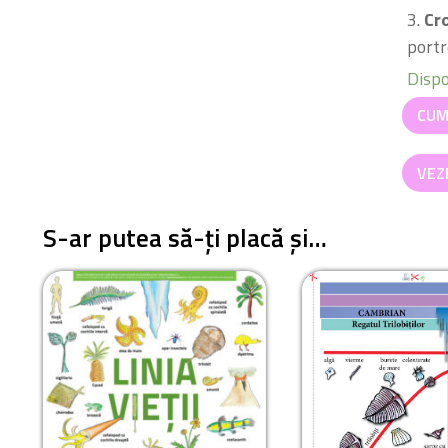
3.
Cr
portr
Dispo
Canti
CUM
Linia
vieții
VEZ
S-ar putea să-ți placă și…