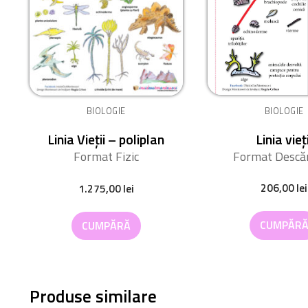
BIOLOGIE
BIOLOGIE
Linia vieți
Linia Vieții – poliplan
Format Descăr
Format Fizic
206,00
lei
1.275,00
lei
CUMPĂR
CUMPĂRĂ
Produse similare