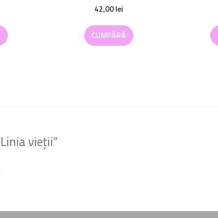
42,00
lei
Ă
CUMPĂRĂ
Linia vieții”
.