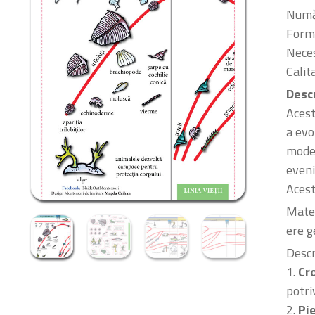
Număr
Form
Neces
Calit
Desc
Acest
a evo
moder
eveni
Acest
Mater
ere g
Descr
1.
Cro
potri
2.
Pi