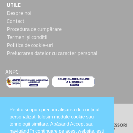
UTILE
Despre noi
Contact
Procedura de cumpărare
Termeni și condiții
Politica de cookie-uri
Prelucrarea datelor cu caracter personal
ANPC:
Pentru scopuri precum afișarea de conținut
Colaboratori:
personalizat, folosim module cookie sau
tehnologii similare. Apăsând Accept sau
navigând în continuare pe acest website, ești