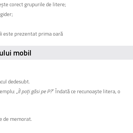
ște corect grupurile de litere;
igider;
îi este prezentat prima oară
ului mobil
acul dedesubt.
xemplu: „
Îl poți găsi pe P?
” Îndată ce recunoaște litera, o
are de memorat.