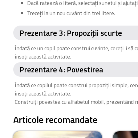
Dacă ratează o literă, selectați sunetul și ajutaț
Treceți la un nou cuvânt din trei litere.
Prezentare 3: Propoziții scurte
Îndată ce un copil poate construi cuvinte, cereți-i să 
însoți această activitate.
Prezentare 4: Povestirea
Îndată ce copilul poate construi propoziții simple, cer
însoți această activitate.
Construiți povestea cu alfabetul mobil, prezentând m
Articole recomandate