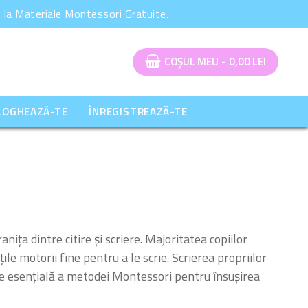
la Materiale Montessori Gratuite.
COȘUL MEU
-
0,00
LEI
LOGHEAZĂ-TE
ÎNREGISTREAZĂ-TE
nița dintre citire și scriere. Majoritatea copiilor
ile motorii fine pentru a le scrie. Scrierea propriilor
rte esențială a metodei Montessori pentru însușirea