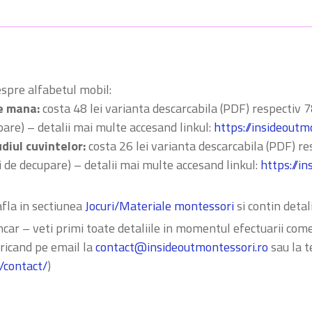
spre alfabetul mobil:
e mana:
costa 48 lei varianta descarcabila (PDF) respectiv 78 
pare) – detalii mai multe accesand linkul:
https://insideout
diul cuvintelor:
costa 26 lei varianta descarcabila (PDF) resp
i de decupare) – detalii mai multe accesand linkul:
https://i
fla in sectiunea
Jocuri/Materiale montessori
si contin detali
car – veti primi toate detaliile in momentul efectuarii comen
 oricand pe email la
contact@insideoutmontessori.ro
sau la t
/contact/
)