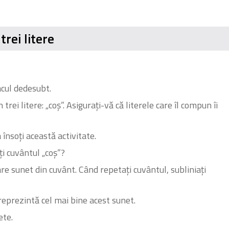
trei litere
acul dedesubt.
rei litere: „coș”. Asigurați-vă că literele care îl compun îi
 însoți această activitate.
ți cuvântul „coș”?
are sunet din cuvânt. Când repetați cuvântul, subliniați
 reprezintă cel mai bine acest sunet.
ete.