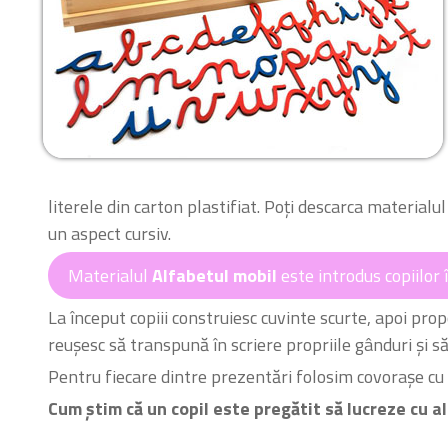
literele din carton plastifiat. Poți descarca materialu
un aspect cursiv.
Materialul
Alfabetul mobil
este introdus copiilor î
La început copiii construiesc cuvinte scurte, apoi propo
reușesc să transpună în scriere propriile gânduri și să
Pentru fiecare dintre prezentări folosim covorașe cu li
Cum știm că un copil este pregătit să lucreze cu a