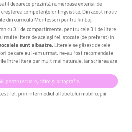
satil deoarece prezintă numeroase extensii de
i creșterea competențelor lingvistice. Din acest motiv
le din curricula Montessori pentru limbaj.
emn cu 31 de compartimente, pentru cele 31 de litere
ulte litere de același fel, stocate (de preferat) în
vocalele sunt albastre.
Literele se găsesc de cele
ssori pe care eu l-am urmat, ne-au fost recomandate
ile între litere par mult mai naturale, iar scrierea are
i pentru scriere, citire și ortografie.
cest fel, prin intermediul alfabetului mobil copiii