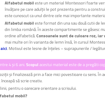
Alfabetul mobil
este un material Montessori foarte ver
învățare pe care adulții le pot prezenta pentru a constru
este cunoscut ca unul dintre cele mai importante materia
Alfabetul mobil
este format din una sau două cutii de l
din limba română. În aceste compartimente se găsesc mai m
ordine alfabetică.
Consoanele sunt de culoare roz, iar 
mai multe ori în varianta de lemn însă, în cursul Monte
l
aici
. Motivul este lesne de înțeles – suprapunerile / legătur
ntre 4 și 6 ani.
Scopul
acestui material este de a pregăti copii
ziții și finalizează prin a face mici povestioare cu sens. În a
 înceapă să scrie creativ.
nii, pentru o oarecare orientare a scrisului.
lfabetul mobil?