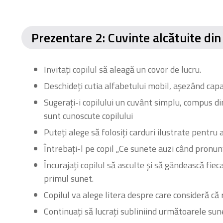
Prezentare 2: Cuvinte alcătuite din 
Invitați copilul să aleagă un covor de lucru.
Deschideți cutia alfabetului mobil, așezând cap
Sugerați-i copilului un cuvânt simplu, compus din t
sunt cunoscute copilului
Puteți alege să folosiți carduri ilustrate pentru a
Întrebați-l pe copil „Ce sunete auzi când pronun
Încurajați copilul să asculte și să gândească fiec
primul sunet.
Copilul va alege litera despre care consideră că
Continuați să lucrați subliniind următoarele sun