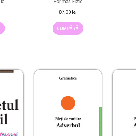
ic
Format Fizic
87,00
lei
Ă
CUMPĂRĂ