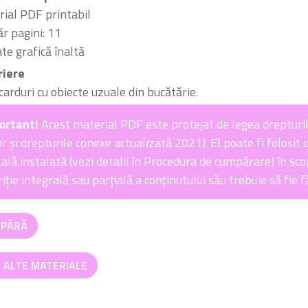
ial PDF printabil
 pagini: 11
ate grafică înaltă
riere
carduri cu obiecte uzuale din bucătărie.
ortant!
Acest material PDF este protejat de legea drepturil
r și drepturile conexe actualizată 2021). El poate fi folosit d
tală instalată (vezi detalii în Procedura de cumpărare) în sco
iție integrală sau parțială a conținutului său trebuie să fie 
tate
PĂRĂ
ărie
I ALTE MATERIALE