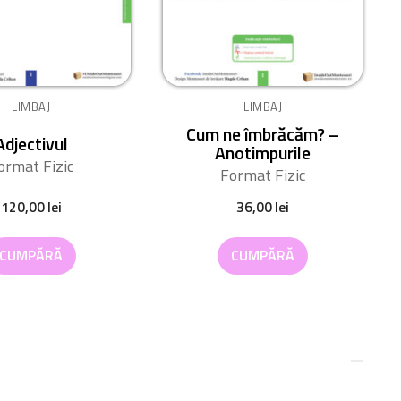
LIMBAJ
LIMBAJ
Cum ne îmbrăcăm? –
Adjectivul
Anotimpurile
ormat Fizic
Format Fizic
120,00
lei
36,00
lei
CUMPĂRĂ
CUMPĂRĂ