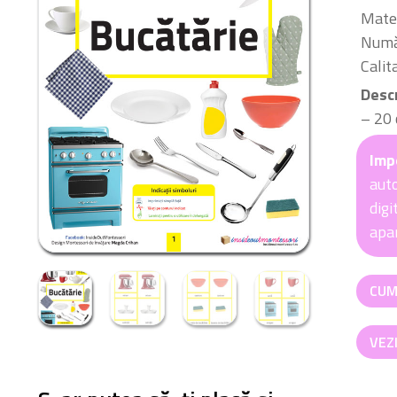
Mater
Număr
Calit
Desc
– 20 
Imp
auto
digi
apar
Canti
CUM
Bucăt
(3-
VEZ
6
ani)