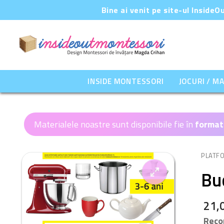
Sari
Bine ai venit pe site-ul Inside
la
conținut
INSIDE MONTESSORI
JOCURI / M
Materialele noastre sunt disponibile fie în
format
PLATF
Buc
21,
🔍
Reco