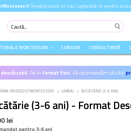
OutMontessori!
Înregistrează-te sau Loghează-te pentru acces 
Caută
după:
ATERIALE MONTESSORI
CURSURI
CONSULTANȚĂ
 descărcabil
, fie în
format fizic
. Vă recomandăm să citiți
pr
ORMA INSIDEOUTMONTESSORI
LIMBAJ
BUCĂTĂRIE (3-6 ANI)
ătărie (3-6 ani) - Format Des
00
lei
mandat pentru 3-6 ani