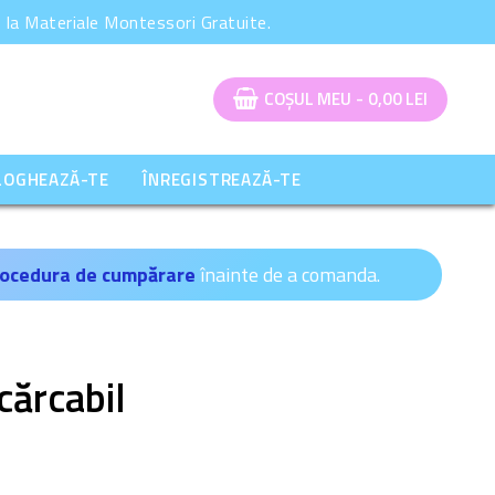
la Materiale Montessori Gratuite.
COȘUL MEU
-
0,00
LEI
LOGHEAZĂ-TE
ÎNREGISTREAZĂ-TE
ocedura de cumpărare
înainte de a comanda.
cărcabil