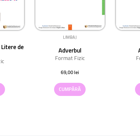
LIMBAJ
 Litere de
Adverbul
Format Fizic
F
ic
69,00
lei
Ă
CUMPĂRĂ