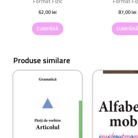
Format Fizic
Format Fiz
62,00
lei
87,00
lei
CUMPĂRĂ
CUMPĂR
Produse similare