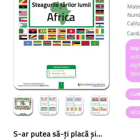
Mater
Număr
Calit
Cardu
Imp
auto
digi
apar
Canti
CUM
Steag
țărilor
VEZ
lumii
-
S-ar putea să-ți placă și…
Africa