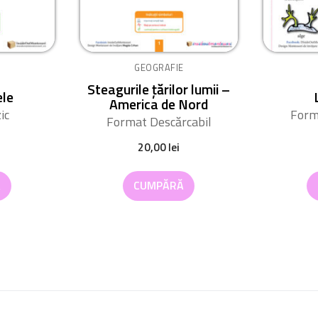
GEOGRAFIE
Steagurile țărilor lumii –
ele
America de Nord
ic
Form
Format Descărcabil
20,00
lei
Ă
CUMPĂRĂ