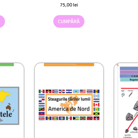
75,00
lei
Ă
CUMPĂRĂ