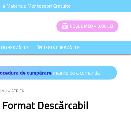
la Materiale Montessori Gratuite.
COȘUL MEU
-
0,00
LEI
LOGHEAZĂ-TE
ÎNREGISTREAZĂ-TE
ocedura de cumpărare
înainte de a comanda.
UMII – AFRICA
 - Format Descărcabil