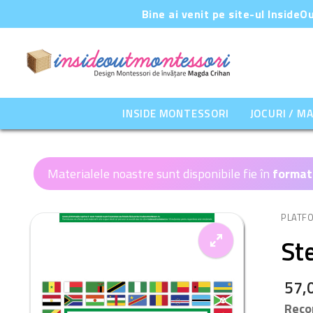
Sari
Bine ai venit pe site-ul Inside
la
conținut
INSIDE MONTESSORI
JOCURI / M
Materialele noastre sunt disponibile fie în
format
PLATF
Ste
57,
🔍
Reco