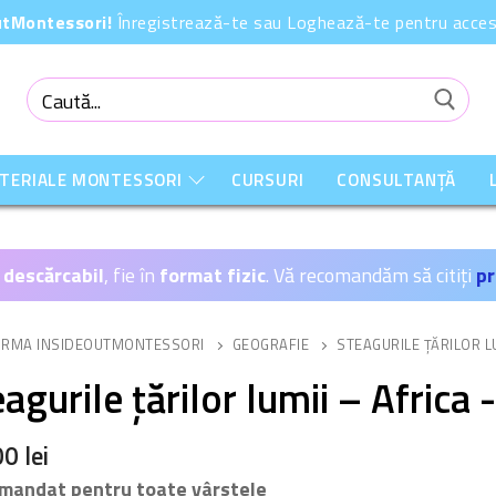
OutMontessori!
Înregistrează-te sau Loghează-te pentru acces 
Caută
după:
ATERIALE MONTESSORI
CURSURI
CONSULTANȚĂ
 descărcabil
, fie în
format fizic
. Vă recomandăm să citiți
pr
ORMA INSIDEOUTMONTESSORI
GEOGRAFIE
STEAGURILE ȚĂRILOR L
agurile țărilor lumii – Africa
00
lei
mandat pentru toate vârstele