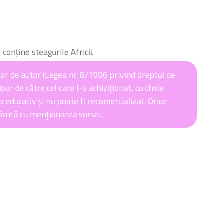
 conține steagurile Africii.
or de autor (Legea nr. 8/1996 privind dreptul de
oar de către cel care l-a achiziționat, cu cheie
p educativ și nu poate fi recomercializat. Orice
făcută cu menționarea sursei.