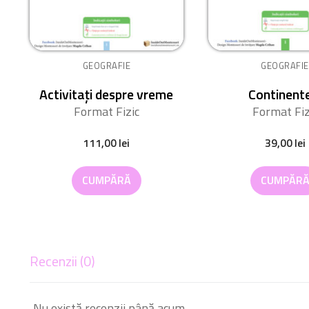
GEOGRAFIE
GEOGRAFIE
Activitați despre vreme
Continent
Format Fizic
Format Fiz
111,00
lei
39,00
lei
CUMPĂRĂ
CUMPĂR
Recenzii (0)
Nu există recenzii până acum.