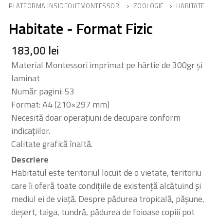
PLATFORMA INSIDEOUTMONTESSORI
ZOOLOGIE
HABITATE
Habitate - Format Fizic
183,00
lei
Material Montessori imprimat pe hârtie de 300gr și
laminat
Număr pagini: 53
Format: A4 (210×297 mm)
Necesită doar operațiuni de decupare conform
indicațiilor.
Calitate grafică înaltă.
Descriere
Habitatul este teritoriul locuit de o vietate, teritoriu
care îi oferă toate condițiile de existență alcătuind și
mediul ei de viață. Despre pădurea tropicală, pășune,
deșert, taiga, tundră, pădurea de foioase copiii pot