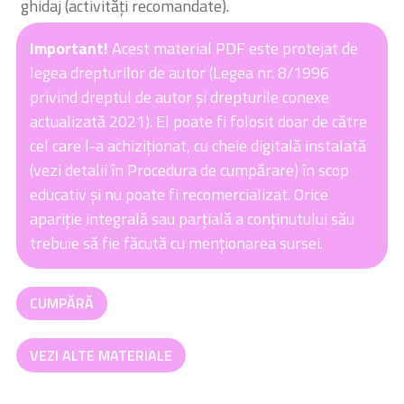
ghidaj (activități recomandate).
Important!
Acest material PDF este protejat de
legea drepturilor de autor (Legea nr. 8/1996
privind dreptul de autor și drepturile conexe
actualizată 2021). El poate fi folosit doar de către
cel care l-a achiziționat, cu cheie digitală instalată
(vezi detalii în Procedura de cumpărare) în scop
educativ și nu poate fi recomercializat. Orice
apariție integrală sau parțială a conținutului său
trebuie să fie făcută cu menționarea sursei.
Cantitate
CUMPĂRĂ
Kit
Gramatică
VEZI ALTE MATERIALE